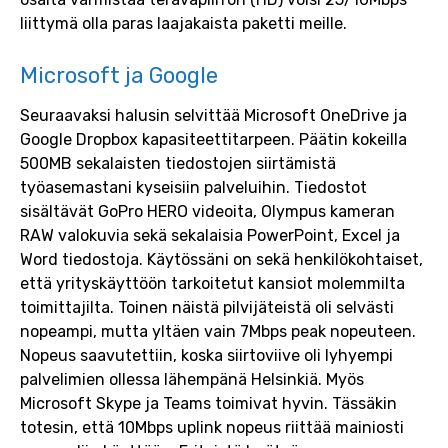
liittymä olla paras laajakaista paketti meille.
Microsoft ja Google
Seuraavaksi halusin selvittää Microsoft OneDrive ja
Google Dropbox kapasiteettitarpeen. Päätin kokeilla
500MB sekalaisten tiedostojen siirtämistä
työasemastani kyseisiin palveluihin. Tiedostot
sisältävät GoPro HERO videoita, Olympus kameran
RAW valokuvia sekä sekalaisia PowerPoint, Excel ja
Word tiedostoja. Käytössäni on sekä henkilökohtaiset,
että yrityskäyttöön tarkoitetut kansiot molemmilta
toimittajilta. Toinen näistä pilvijäteistä oli selvästi
nopeampi, mutta yltäen vain 7Mbps peak nopeuteen.
Nopeus saavutettiin, koska siirtoviive oli lyhyempi
palvelimien ollessa lähempänä Helsinkiä. Myös
Microsoft Skype ja Teams toimivat hyvin. Tässäkin
totesin, että 10Mbps uplink nopeus riittää mainiosti