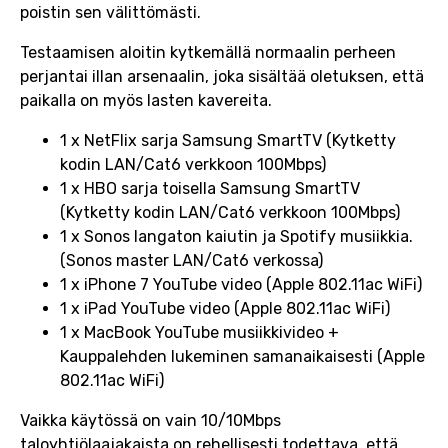
poistin sen välittömästi.
Testaamisen aloitin kytkemällä normaalin perheen
perjantai illan arsenaalin, joka sisältää oletuksen, että
paikalla on myös lasten kavereita.
1 x NetFlix sarja Samsung SmartTV (Kytketty
kodin LAN/Cat6 verkkoon 100Mbps)
1 x HBO sarja toisella Samsung SmartTV
(Kytketty kodin LAN/Cat6 verkkoon 100Mbps)
1 x Sonos langaton kaiutin ja Spotify musiikkia.
(Sonos master LAN/Cat6 verkossa)
1 x iPhone 7 YouTube video (Apple 802.11ac WiFi)
1 x iPad YouTube video (Apple 802.11ac WiFi)
1 x MacBook YouTube musiikkivideo +
Kauppalehden lukeminen samanaikaisesti (Apple
802.11ac WiFi)
Vaikka käytössä on vain 10/10Mbps
taloyhtiölaajakaista on rehellisesti todettava, että