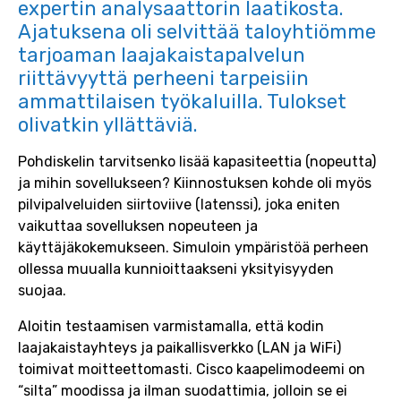
expertin analysaattorin laatikosta.
Ajatuksena oli selvittää taloyhtiömme
tarjoaman laajakaistapalvelun
riittävyyttä perheeni tarpeisiin
ammattilaisen työkaluilla. Tulokset
olivatkin yllättäviä.
Pohdiskelin tarvitsenko lisää kapasiteettia (nopeutta)
ja mihin sovellukseen? Kiinnostuksen kohde oli myös
pilvipalveluiden siirtoviive (latenssi), joka eniten
vaikuttaa sovelluksen nopeuteen ja
käyttäjäkokemukseen. Simuloin ympäristöä perheen
ollessa muualla kunnioittaakseni yksityisyyden
suojaa.
Aloitin testaamisen varmistamalla, että kodin
laajakaistayhteys ja paikallisverkko (LAN ja WiFi)
toimivat moitteettomasti. Cisco kaapelimodeemi on
“silta” moodissa ja ilman suodattimia, jolloin se ei