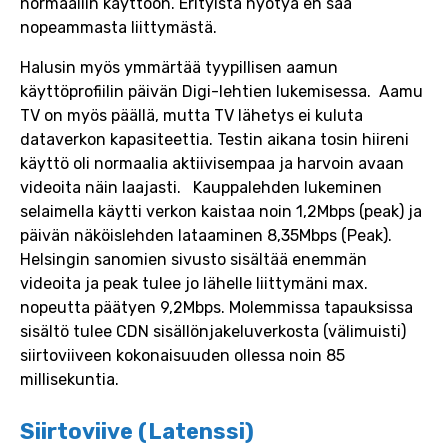
normaaliin käyttöön. Erityistä hyötyä en saa
nopeammasta liittymästä.
Halusin myös ymmärtää tyypillisen aamun
käyttöprofiilin päivän Digi-lehtien lukemisessa. Aamu
TV on myös päällä, mutta TV lähetys ei kuluta
dataverkon kapasiteettia. Testin aikana tosin hiireni
käyttö oli normaalia aktiivisempaa ja harvoin avaan
videoita näin laajasti. Kauppalehden lukeminen
selaimella käytti verkon kaistaa noin 1,2Mbps (peak) ja
päivän näköislehden lataaminen 8,35Mbps (Peak).
Helsingin sanomien sivusto sisältää enemmän
videoita ja peak tulee jo lähelle liittymäni max.
nopeutta päätyen 9,2Mbps. Molemmissa tapauksissa
sisältö tulee CDN sisällönjakeluverkosta (välimuisti)
siirtoviiveen kokonaisuuden ollessa noin 85
millisekuntia.
Siirtoviive (Latenssi)