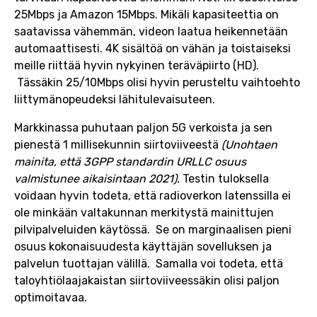
25Mbps ja Amazon 15Mbps. Mikäli kapasiteettia on
saatavissa vähemmän, videon laatua heikennetään
automaattisesti. 4K sisältöä on vähän ja toistaiseksi
meille riittää hyvin nykyinen teräväpiirto (HD).
Tässäkin 25/10Mbps olisi hyvin perusteltu vaihtoehto
liittymänopeudeksi lähitulevaisuteen.
Markkinassa puhutaan paljon 5G verkoista ja sen
pienestä 1 millisekunnin siirtoviiveestä
(Unohtaen
mainita, että 3GPP standardin URLLC osuus
valmistunee aikaisintaan 2021).
Testin tuloksella
voidaan hyvin todeta, että radioverkon latenssilla ei
ole minkään valtakunnan merkitystä mainittujen
pilvipalveluiden käytössä. Se on marginaalisen pieni
osuus kokonaisuudesta käyttäjän sovelluksen ja
palvelun tuottajan välillä. Samalla voi todeta, että
taloyhtiölaajakaistan siirtoviiveessäkin olisi paljon
optimoitavaa.