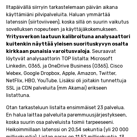
Iltapäivällä siirryin tarkastelemaan päivän aikana
käyttämiäni pilvipalveluita. Haluan ymmärtää
latenssin (siirtoviiveen), koska sillä on suurin vaikutus
sovelluksen nopeuteen ja käyttäjäkokemukseen.
Yritysverkon laatuun kalibroituna analysaattori
kuitenkin näyttää yleisen suorituskyvyn osalta
kirkkaan punaisia varoitusvaloja
. Seuraavat
löytyvät analysaattorin TOP listalta: Microsoft
Linkedin, O365, ja OneDrive Business (O365), Cisco
Webex, Google Dropbox, Apple, Amazon, Twitter,
NetFlix, HBO, YouTube. Lisäksi oli joitakin tunnettuja
SSL ja CDN palveluita (mm Akamai) erikseen
listattuna.
Otan tarkasteluun listalta ensimmäiset 23 palvelua.
En halua laittaa palveluita paremmuusjärjestykseen,
koska suurin osa palveluista toimii tarpeeseeni.
Heikoimmillaan latenssi on 20,54 sekuntia (yli 20 000
millisekuntia). Listan paras on 11.52 millisekuntia. 13