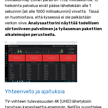
heikointa palvelua eivät pääse lähellekään alle 1
sekunnin (eli alle 1000 millisekunnin) viivettä. Tässä
on huomioitava, että kyseessä ei ole pelkästään
verkon viive.
Analysaattorini näyttää todellisen
siirtoviiveen palvelimen ja työaseman pakettien
aikaleimojen perusteella.
Yhteenveto ja ajatuksia
TV-viihteen tulevaisuuden 4K (UHD) lähetyksiin
tarvitaan kapasiteettia enemmän. NetFlix suosittelee