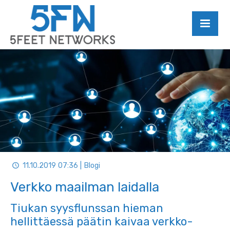
11.10.2019 07:36 | Blogi
Verkko maailman laidalla
Tiukan syysflunssan hieman
hellittäessä päätin kaivaa verkko-