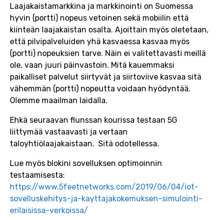
Laajakaistamarkkina ja markkinointi on Suomessa
hyvin (portti) nopeus vetoinen sekä mobiilin että
kiinteän laajakaistan osalta. Ajoittain myös oletetaan,
että pilvipalveluiden yhä kasvaessa kasvaa myös
(portti) nopeuksien tarve. Näin ei valitettavasti meillä
ole, vaan juuri päinvastoin. Mitä kauemmaksi
paikalliset palvelut siirtyvät ja siirtoviive kasvaa sitä
vähemmän (portti) nopeutta voidaan hyödyntää.
Olemme maailman laidalla.
Ehkä seuraavan flunssan kourissa testaan 5G
liittymää vastaavasti ja vertaan
taloyhtiölaajakaistaan. Sitä odotellessa.
Lue myös blokini sovelluksen optimoinnin
testaamisesta:
https://www.5feetnetworks.com/2019/06/04/iot-
sovelluskehitys-ja-kayttajakokemuksen-simulointi-
erilaisissa-verkoissa/