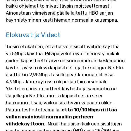
kaikki ohjelmat toimivat täysin moitteettomasti.
Ainoastaan viimeisenä päälle laitettu HBO sarjan
käynnistyminen kesti hieman normaalia kauempaa.
Elokuvat ja Videot
Tiesin etukäteen, että harvoin sisältöviihde käyttää
yli 5Mbps kaistaa. Pilvipalvelut eivät menesty, mikäli
niiden kapasiteettitarve on suurempi kuin keskimäärin
käytettävissä oleva kapasiteetti ja teknologia. NetFlix
asettuikin 2,95Mbps tasolle peak kuorman ollessa
4,9Mbps, kun käytössä oli perjantain arsenaali.
Yksitellen poistin laitteet käytöstä ja sammutin ne.
Jäljelle jäi NetFlix, mutta kapasiteettia se ei
haukannut lisää, vaikka sitä hyvin vapaana olikin.
Päätin testin toteamalla,
että 10/10Mbps riittää
vallan mainiosti normaaliin perheen
viihdekäyttöön
. Mikäli haluaisin kaikkien sisältöjen
osalta varmistaa teräväpiirron (HD) voisi 25/10Mbps