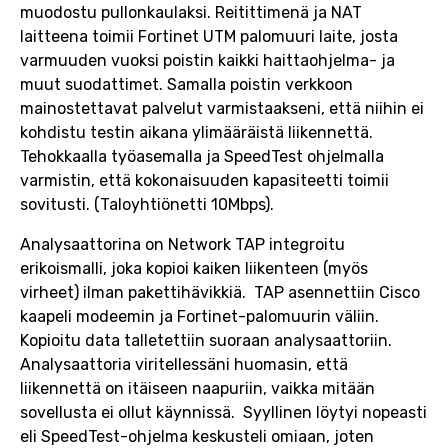
muodostu pullonkaulaksi. Reitittimenä ja NAT
laitteena toimii Fortinet UTM palomuuri laite, josta
varmuuden vuoksi poistin kaikki haittaohjelma- ja
muut suodattimet. Samalla poistin verkkoon
mainostettavat palvelut varmistaakseni, että niihin ei
kohdistu testin aikana ylimääräistä liikennettä.
Tehokkaalla työasemalla ja SpeedTest ohjelmalla
varmistin, että kokonaisuuden kapasiteetti toimii
sovitusti. (Taloyhtiönetti 10Mbps).
Analysaattorina on Network TAP integroitu
erikoismalli, joka kopioi kaiken liikenteen (myös
virheet) ilman pakettihävikkiä. TAP asennettiin Cisco
kaapeli modeemin ja Fortinet-palomuurin väliin.
Kopioitu data talletettiin suoraan analysaattoriin.
Analysaattoria viritellessäni huomasin, että
liikennettä on itäiseen naapuriin, vaikka mitään
sovellusta ei ollut käynnissä. Syyllinen löytyi nopeasti
eli SpeedTest-ohjelma keskusteli omiaan, joten