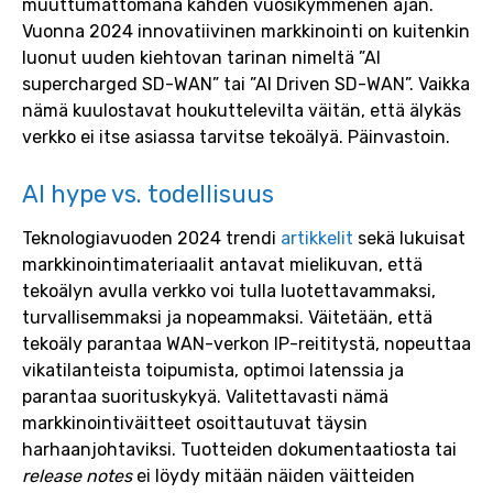
muuttumattomana kahden vuosikymmenen ajan.
Vuonna 2024 innovatiivinen markkinointi on kuitenkin
luonut uuden kiehtovan tarinan nimeltä ”AI
supercharged SD-WAN” tai ”AI Driven SD-WAN”. Vaikka
nämä kuulostavat houkuttelevilta väitän, että älykäs
verkko ei itse asiassa tarvitse tekoälyä. Päinvastoin.
AI hype vs. todellisuus
Teknologiavuoden 2024 trendi
artikkelit
sekä lukuisat
markkinointimateriaalit antavat mielikuvan, että
tekoälyn avulla verkko voi tulla luotettavammaksi,
turvallisemmaksi ja nopeammaksi. Väitetään, että
tekoäly parantaa WAN-verkon IP-reititystä, nopeuttaa
vikatilanteista toipumista, optimoi latenssia ja
parantaa suorituskykyä. Valitettavasti nämä
markkinointiväitteet osoittautuvat täysin
harhaanjohtaviksi. Tuotteiden dokumentaatiosta tai
release notes
ei löydy mitään näiden väitteiden