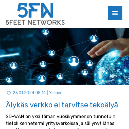
23.01.2024 08:14 | Yleinen
Älykäs verkko ei tarvitse tekoälyä
SD-WAN on yksi tämän vuosikymmenen tunnetuin
tietoliikennetermi yritysverkoissa ja säilynyt lähes