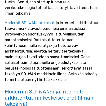
tueksi. Sen sijaan startup luoma uusi
verkkoteknologia toteuttaa esitetyt tavoitteet, tosin
ilman tekoälyä.
Modernit SD-WAN-ratkaisut
ja Internet-arkkitehtuuri
tuovat merkittävästi parempia ominaisuuksia
yritysverkon suorituskyvyn ja turvallisuuden
parantamiseksi. Ratkaisut toteutetaan
kehittyneemmällä reititys- ja tietoturva-
arkkitehtuurilla, eivätkä ne tarvitse tekoälyä
mainittujen tavoitteiden saavuttamiseksi. Jopa
sellaiset toimittajat, joilla on jo edistyksellistä
perusteknologiaa tuotteissaan, sekoittavat tässä
tekoälyn SD-WAN markkinointiinsa. Seksikäs tekoäly-
termi halutaan nyt liittää kaikkialle.
Modernin SD-WAN:n ja Internet-
arkkitehtuurin keskeiset erot (ilman
tekoälyä)