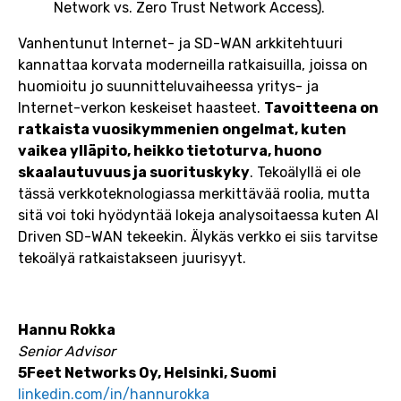
Network vs. Zero Trust Network Access).
Vanhentunut Internet- ja SD-WAN arkkitehtuuri
kannattaa korvata moderneilla ratkaisuilla, joissa on
huomioitu jo suunnitteluvaiheessa yritys- ja
Internet-verkon keskeiset haasteet.
Tavoitteena on
ratkaista vuosikymmenien ongelmat, kuten
vaikea ylläpito, heikko tietoturva, huono
skaalautuvuus ja suorituskyky
. Tekoälyllä ei ole
tässä verkkoteknologiassa merkittävää roolia, mutta
sitä voi toki hyödyntää lokeja analysoitaessa kuten AI
Driven SD-WAN tekeekin. Älykäs verkko ei siis tarvitse
tekoälyä ratkaistakseen juurisyyt.
Hannu Rokka
Senior Advisor
5Feet Networks Oy, Helsinki, Suomi
linkedin.com/in/hannurokka