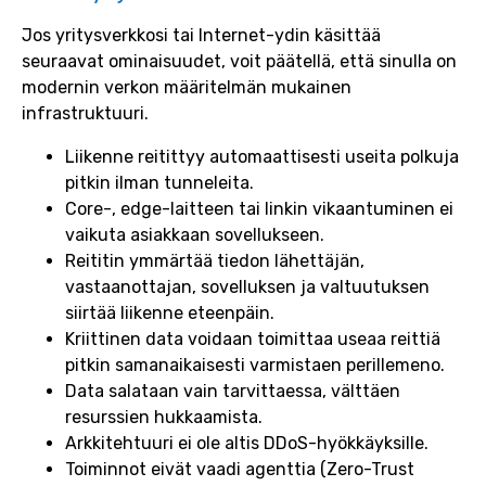
Jos yritysverkkosi tai Internet-ydin käsittää
seuraavat ominaisuudet, voit päätellä, että sinulla on
modernin verkon määritelmän mukainen
infrastruktuuri.
Liikenne reitittyy automaattisesti useita polkuja
pitkin ilman tunneleita.
Core-, edge-laitteen tai linkin vikaantuminen ei
vaikuta asiakkaan sovellukseen.
Reititin ymmärtää tiedon lähettäjän,
vastaanottajan, sovelluksen ja valtuutuksen
siirtää liikenne eteenpäin.
Kriittinen data voidaan toimittaa useaa reittiä
pitkin samanaikaisesti varmistaen perillemeno.
Data salataan vain tarvittaessa, välttäen
resurssien hukkaamista.
Arkkitehtuuri ei ole altis DDoS-hyökkäyksille.
Toiminnot eivät vaadi agenttia (Zero-Trust