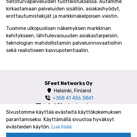
tietoturvapalveluiden tuotteistuksessa. Autamme
kirkastamaan palveluiden sisällön, asiakashyödyt,
erottautumistekijät ja markkinakelpoisen viestin.
Tuomme ulkopuolisen näkemyksen markkinan
kehitykseen, lähitulevaisuuden asiakastarpeisiin,
teknologian mahdollistamiin palveluinnovaatioihin
sekä realistiseen kasvupotentiaaliin.
5Feet Networks Oy
Helsinki, Finland
+358 41 456 3841
info@5feetnetworks.com
Sivustomme käyttää evästeitä käyttökokemuksen
parantamiseksi. Käyttämällä sivustoa hyväksyt
evästeiden käytön.
Lue lisää