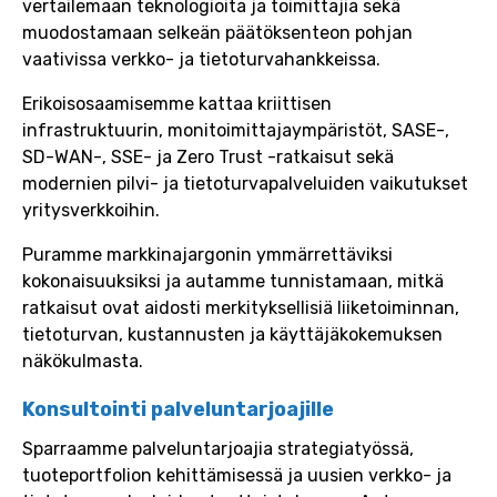
vertailemaan teknologioita ja toimittajia sekä
muodostamaan selkeän päätöksenteon pohjan
vaativissa verkko- ja tietoturvahankkeissa.
Erikoisosaamisemme kattaa kriittisen
infrastruktuurin, monitoimittajaympäristöt, SASE-,
SD-WAN-, SSE- ja Zero Trust -ratkaisut sekä
modernien pilvi- ja tietoturvapalveluiden vaikutukset
yritysverkkoihin.
Puramme markkinajargonin ymmärrettäviksi
kokonaisuuksiksi ja autamme tunnistamaan, mitkä
ratkaisut ovat aidosti merkityksellisiä liiketoiminnan,
tietoturvan, kustannusten ja käyttäjäkokemuksen
näkökulmasta.
Konsultointi palveluntarjoajille
Sparraamme palveluntarjoajia strategiatyössä,
tuoteportfolion kehittämisessä ja uusien verkko- ja