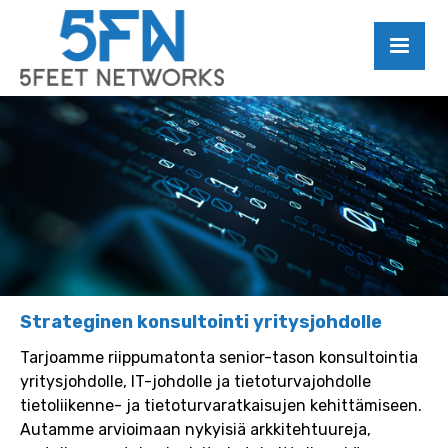
Strateginen konsultointi yritysjohdolle
Tarjoamme riippumatonta senior-tason konsultointia
yritysjohdolle, IT-johdolle ja tietoturvajohdolle
tietoliikenne- ja tietoturvaratkaisujen kehittämiseen.
Autamme arvioimaan nykyisiä arkkitehtuureja,