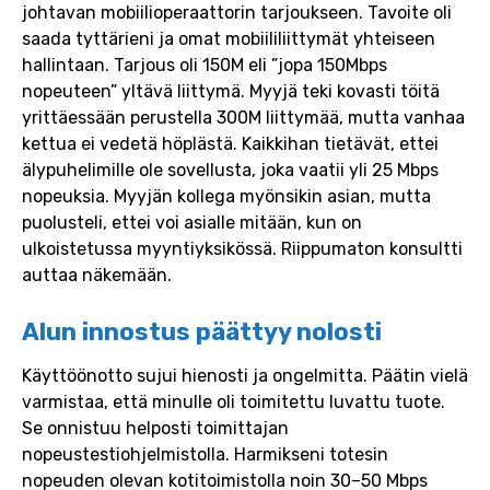
johtavan mobiilioperaattorin tarjoukseen. Tavoite oli
saada tyttärieni ja omat mobiililiittymät yhteiseen
hallintaan. Tarjous oli 150M eli ”jopa 150Mbps
nopeuteen” yltävä liittymä. Myyjä teki kovasti töitä
yrittäessään perustella 300M liittymää, mutta vanhaa
kettua ei vedetä höplästä. Kaikkihan tietävät, ettei
älypuhelimille ole sovellusta, joka vaatii yli 25 Mbps
nopeuksia. Myyjän kollega myönsikin asian, mutta
puolusteli, ettei voi asialle mitään, kun on
ulkoistetussa myyntiyksikössä. Riippumaton konsultti
auttaa näkemään.
Alun innostus päättyy nolosti
Käyttöönotto sujui hienosti ja ongelmitta. Päätin vielä
varmistaa, että minulle oli toimitettu luvattu tuote.
Se onnistuu helposti toimittajan
nopeustestiohjelmistolla. Harmikseni totesin
nopeuden olevan kotitoimistolla noin 30–50 Mbps