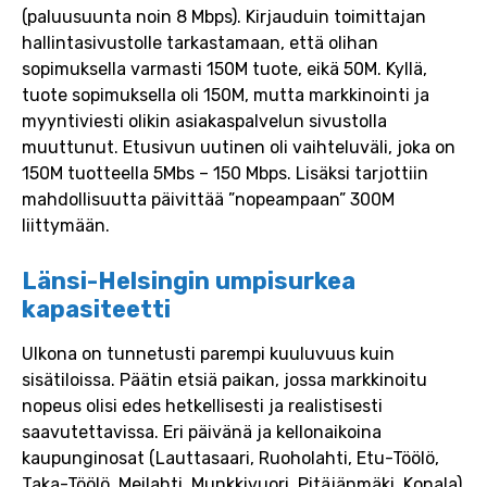
(paluusuunta noin 8 Mbps). Kirjauduin toimittajan
hallintasivustolle tarkastamaan, että olihan
sopimuksella varmasti 150M tuote, eikä 50M. Kyllä,
tuote sopimuksella oli 150M, mutta markkinointi ja
myyntiviesti olikin asiakaspalvelun sivustolla
muuttunut. Etusivun uutinen oli vaihteluväli, joka on
150M tuotteella 5Mbs – 150 Mbps. Lisäksi tarjottiin
mahdollisuutta päivittää ”nopeampaan” 300M
liittymään.
Länsi-Helsingin umpisurkea
kapasiteetti
Ulkona on tunnetusti parempi kuuluvuus kuin
sisätiloissa. Päätin etsiä paikan, jossa markkinoitu
nopeus olisi edes hetkellisesti ja realistisesti
saavutettavissa. Eri päivänä ja kellonaikoina
kaupunginosat (Lauttasaari, Ruoholahti, Etu-Töölö,
Taka-Töölö, Meilahti, Munkkivuori, Pitäjänmäki, Konala)