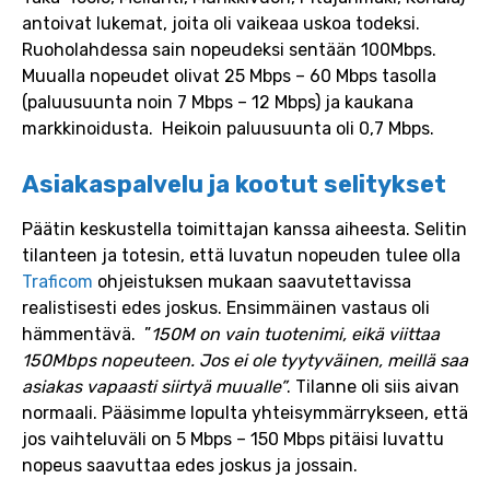
antoivat lukemat, joita oli vaikeaa uskoa todeksi.
Ruoholahdessa sain nopeudeksi sentään 100Mbps.
Muualla nopeudet olivat 25 Mbps – 60 Mbps tasolla
(paluusuunta noin 7 Mbps – 12 Mbps) ja kaukana
markkinoidusta. Heikoin paluusuunta oli 0,7 Mbps.
Asiakaspalvelu ja kootut selitykset
Päätin keskustella toimittajan kanssa aiheesta. Selitin
tilanteen ja totesin, että luvatun nopeuden tulee olla
Traficom
ohjeistuksen mukaan saavutettavissa
realistisesti edes joskus. Ensimmäinen vastaus oli
hämmentävä. ”
150M on vain tuotenimi, eikä viittaa
150Mbps nopeuteen. Jos ei ole tyytyväinen, meillä saa
asiakas vapaasti siirtyä muualle”
. Tilanne oli siis aivan
normaali. Pääsimme lopulta yhteisymmärrykseen, että
jos vaihteluväli on 5 Mbps – 150 Mbps pitäisi luvattu
nopeus saavuttaa edes joskus ja jossain.