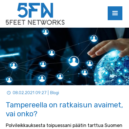
08.02.2021 09:27 | Blogi
Tampereella on ratkaisun avaimet,
vai onko?
Polvileikkauksesta toipuessani päätin tarttua Suomen