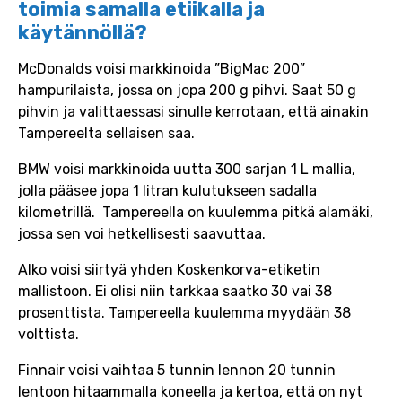
toimia samalla etiikalla ja
käytännöllä?
McDonalds voisi markkinoida ”BigMac 200”
hampurilaista, jossa on jopa 200 g pihvi. Saat 50 g
pihvin ja valittaessasi sinulle kerrotaan, että ainakin
Tampereelta sellaisen saa.
BMW voisi markkinoida uutta 300 sarjan 1 L mallia,
jolla pääsee jopa 1 litran kulutukseen sadalla
kilometrillä. Tampereella on kuulemma pitkä alamäki,
jossa sen voi hetkellisesti saavuttaa.
Alko voisi siirtyä yhden Koskenkorva-etiketin
mallistoon. Ei olisi niin tarkkaa saatko 30 vai 38
prosenttista. Tampereella kuulemma myydään 38
volttista.
Finnair voisi vaihtaa 5 tunnin lennon 20 tunnin
lentoon hitaammalla koneella ja kertoa, että on nyt