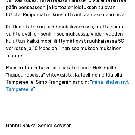
vahvaa tukea. Tarvittaessa ministeriö voi aina laittaa
pään pensaaseen ja kertoa ohjeistuksen tulevan
EU:sta. Riippumaton konsultti auttaa näkemään asian.
Kaikkien katse on jo 5G mobiiliverkossa, mutta sama
vaihteluväli on senkin sopimuksessa. Viiden vuoden
kuluttua kaikki mobiililiittymät ovat ruuhkaisessa 5G
verkossa ja 10 Mbps on ”ihan sopimuksen mukainen
tilanne”.
Maaseudun ei tarvitse olla kateellinen Helsingille
”huippunopeista” yhteyksistä. Kateellinen pitää olla
Tampereelle. Simo Frangenin sanoin: ”
minä lähden nyt
Tampereelle
”.
Hannu Rokka. Senior Advisor