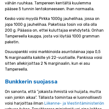
vähän ruuhkaa. Tampereen kentältä kuulemma
pääsee 5 tunnin lentokoneeseen. Ihan normaalia.
Kesko voisi myydä Pirkka 1000g jauhelihaa, jossa on
jopa 1000 g jauhelihaa. Paketissa tosin voi olla olla
200 g. Pääasia on, ettei kuluttajaa erehdytetä. Onhan
Tampereella kauppa, josta voi löytää 1000 gramman
paketin.
Osuuspankki voisi markkinoida asuntolainaa jopa 0,5
% marginaalilla kaikille yli 22-vuotiaille. Pankissa voisi
sitten allekirjoittaa 2 % marginaalin, kun ei asu
Tampereella.
Bunkkerin suojassa
On sanonta, että ”jokaista ihmistä voi huijata, mutta
vain jonkin aikaa”. Tällaista toimintaa ei luonnollisesti
voisi harjoittaa ilman
Liikenne- ja Viestintäministeriön