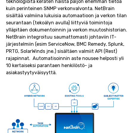
teknologioita keräten näistä paljon enemmän tietoa
kuin perinteinen SNMP verkonvalvonta. NetBrain
sisältää valmiina lukuisia automaatioon ja verkon tilan
seurantaan (tekoälyn avulla) liittyviä toimintoja
ylläpitäen dokumentoinnin ja verkon muutoshistorian.
NetBrain integroituu saumattomasti johtaviin IT-
järjestelmiin (esim ServiceNow, BMC Remedy, Splunk,
PRTG, SolarWinds jne.) sisältäen valmiit API (Rest)
rajapinnat. Automatisoinnin aste nousee helposti yli
10 kertaiseksi parantaen henkilöstö- ja
asiakastyytyväisyyttä.