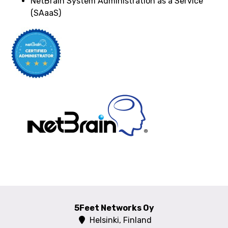
NetBrain System Administration as a Service
(SAaaS)
5Feet Networks Oy
Helsinki, Finland