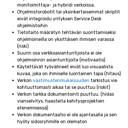
monitoimittaja- ja hybridi verkoissa.
Ohjelmistorobotit tai yksinkertaisemmat skriptit
eivät integroidu yrityksen Service Desk
ohjelmistoihin
Tietotaito määrätyn tehtävän suorittamiseksi
ohjelmoineilla on yksittäisen ihmisen varassa
(riski)
Suurin osa verkkoasiantuntijoista ei ole
ohjelmoinnin asiantuntijoita (motivaatio)
Käytettävät työvälineet eivät luo visuaalista
kuvaa, joka on ihmiselle luontainen tapa (hitaus)
Verkon
vaatimustenmukaisuuden
tarkistus vie
kohtuuttomasti aikaa tai se puuttuu (riskit)
Verkon tarkka dokumentointi puuttuu. (hidas
vianselvitys, haasteita kehitysprojektien
etenemisessä)
Verkon dokumentaatio ei ole ajantasalla ja sen
hyöty sidosryhmille on olematon