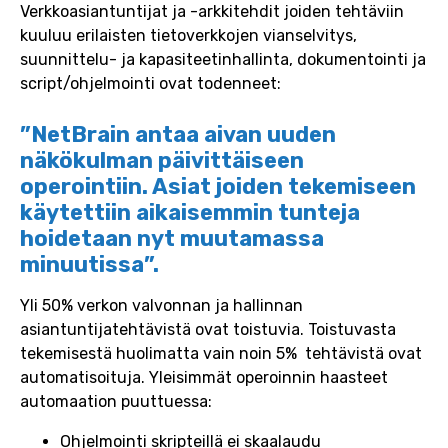
Verkkoasiantuntijat ja -arkkitehdit joiden tehtäviin
kuuluu erilaisten tietoverkkojen vianselvitys,
suunnittelu- ja kapasiteetinhallinta, dokumentointi ja
script/ohjelmointi ovat todenneet:
”NetBrain antaa aivan uuden
näkökulman päivittäiseen
operointiin. Asiat joiden tekemiseen
käytettiin aikaisemmin tunteja
hoidetaan nyt muutamassa
minuutissa”.
Yli 50% verkon valvonnan ja hallinnan
asiantuntijatehtävistä ovat toistuvia. Toistuvasta
tekemisestä huolimatta vain noin 5% tehtävistä ovat
automatisoituja. Yleisimmät operoinnin haasteet
automaation puuttuessa:
Ohjelmointi skripteillä ei skaalaudu