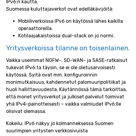
IPv6:n kautta.
Suomessa kuluttajaverkot ovat edelläkävijöitä:
Mobiiliverkoissa IPv6 on käytössä lähes kaikilla
operaattoreilla.
Kotilaajakaistoissa dual-stack on jo normi.
Yritysverkoissa tilanne on toisenlainen.
Vaikka useimmat NGFW-, SD-WAN- ja SASE-ratkaisut
tukevat IPv6:ta täysin, se ei ole oletusarvoisesti
käytössä. Syitä ovat mm. konfiguroinnin
monimutkaisuus, kahdennetut palomuuripolitiikat ja
huoli hallittavuudesta. Käytännössä tämä tarkoittaa,
että monet yritysverkot ja julkiset palvelut toimivat
yhä IPv4-painotteisesti – vaikka valmiudet IPv6:lle
olisivat olemassa.
Kokeilu: IPv6 näkyy jo kolmanneksessa Suomen
suurimpien yritysten verkkosivuista