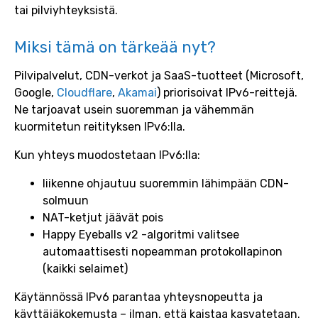
tai pilviyhteyksistä.
Miksi tämä on tärkeää nyt?
Pilvipalvelut, CDN-verkot ja SaaS-tuotteet (Microsoft,
Google,
Cloudflare
,
Akamai
) priorisoivat IPv6-reittejä.
Ne tarjoavat usein suoremman ja vähemmän
kuormitetun reitityksen IPv6:lla.
Kun yhteys muodostetaan IPv6:lla:
liikenne ohjautuu suoremmin lähimpään CDN-
solmuun
NAT-ketjut jäävät pois
Happy Eyeballs v2 -algoritmi valitsee
automaattisesti nopeamman protokollapinon
(kaikki selaimet)
Käytännössä IPv6 parantaa yhteysnopeutta ja
käyttäjäkokemusta – ilman, että kaistaa kasvatetaan.