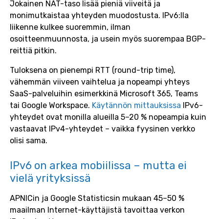
Jokainen NAT-taso lisää pieniä viiveitä ja
monimutkaistaa yhteyden muodostusta. IPv6:lla
liikenne kulkee suoremmin, ilman
osoitteenmuunnosta, ja usein myös suorempaa BGP-
reittiä pitkin.
Tuloksena on pienempi RTT (round-trip time),
vähemmän viiveen vaihtelua ja nopeampi yhteys
SaaS-palveluihin esimerkkinä Microsoft 365, Teams
tai Google Workspace.
Käytännön mittauksissa
IPv6-
yhteydet ovat monilla alueilla 5–20 % nopeampia kuin
vastaavat IPv4-yhteydet – vaikka fyysinen verkko
olisi sama.
IPv6 on arkea mobiilissa – mutta ei
vielä yrityksissä
APNICin ja Google Statisticsin mukaan 45–50 %
maailman Internet-käyttäjistä tavoittaa verkon