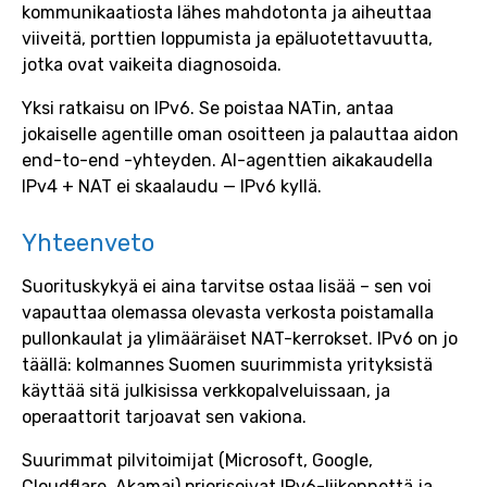
kommunikaatiosta lähes mahdotonta ja aiheuttaa
viiveitä, porttien loppumista ja epäluotettavuutta,
jotka ovat vaikeita diagnosoida.
Yksi ratkaisu on IPv6. Se poistaa NATin, antaa
jokaiselle agentille oman osoitteen ja palauttaa aidon
end-to-end -yhteyden. AI-agenttien aikakaudella
IPv4 + NAT ei skaalaudu — IPv6 kyllä.
Yhteenveto
Suorituskykyä ei aina tarvitse ostaa lisää – sen voi
vapauttaa olemassa olevasta verkosta poistamalla
pullonkaulat ja ylimääräiset NAT-kerrokset. IPv6 on jo
täällä: kolmannes Suomen suurimmista yrityksistä
käyttää sitä julkisissa verkkopalveluissaan, ja
operaattorit tarjoavat sen vakiona.
Suurimmat pilvitoimijat (Microsoft, Google,
Cloudflare, Akamai) priorisoivat IPv6-liikennettä ja