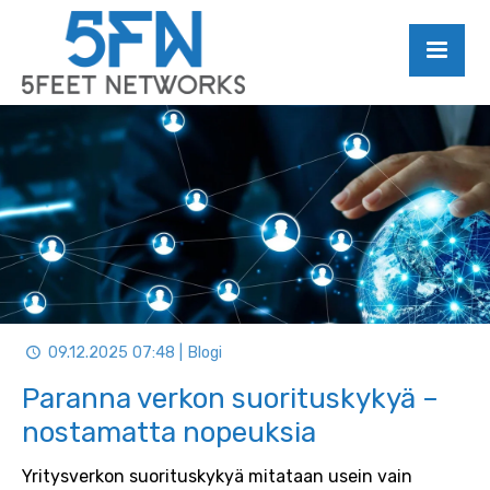
09.12.2025 07:48 | Blogi
Paranna verkon suorituskykyä –
nostamatta nopeuksia
Yritysverkon suorituskykyä mitataan usein vain