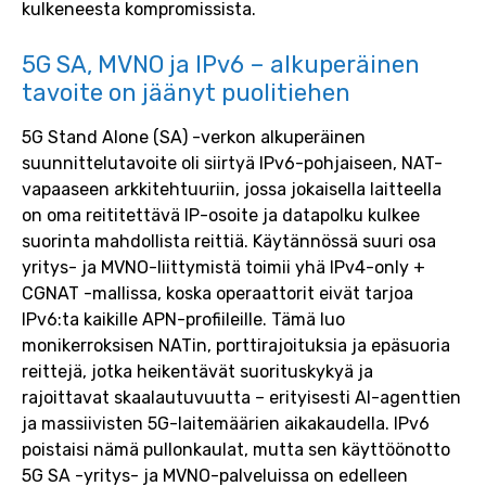
kulkeneesta kompromissista.
5G SA, MVNO ja IPv6 – alkuperäinen
tavoite on jäänyt puolitiehen
5G Stand Alone (SA) -verkon alkuperäinen
suunnittelutavoite oli siirtyä IPv6-pohjaiseen, NAT-
vapaaseen arkkitehtuuriin, jossa jokaisella laitteella
on oma reititettävä IP-osoite ja datapolku kulkee
suorinta mahdollista reittiä. Käytännössä suuri osa
yritys- ja MVNO-liittymistä toimii yhä IPv4-only +
CGNAT -mallissa, koska operaattorit eivät tarjoa
IPv6:ta kaikille APN-profiileille. Tämä luo
monikerroksisen NATin, porttirajoituksia ja epäsuoria
reittejä, jotka heikentävät suorituskykyä ja
rajoittavat skaalautuvuutta – erityisesti AI-agenttien
ja massiivisten 5G-laitemäärien aikakaudella. IPv6
poistaisi nämä pullonkaulat, mutta sen käyttöönotto
5G SA -yritys- ja MVNO-palveluissa on edelleen