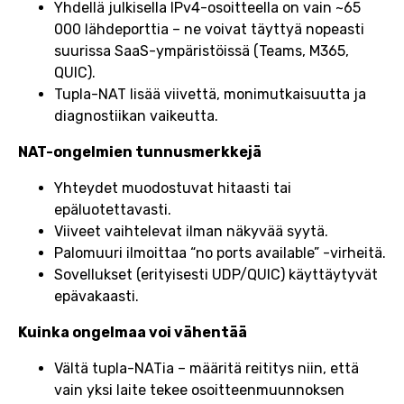
Yhdellä julkisella IPv4-osoitteella on vain ~65
000 lähdeporttia – ne voivat täyttyä nopeasti
suurissa SaaS-ympäristöissä (Teams, M365,
QUIC).
Tupla-NAT lisää viivettä, monimutkaisuutta ja
diagnostiikan vaikeutta.
NAT-ongelmien tunnusmerkkejä
Yhteydet muodostuvat hitaasti tai
epäluotettavasti.
Viiveet vaihtelevat ilman näkyvää syytä.
Palomuuri ilmoittaa “no ports available” -virheitä.
Sovellukset (erityisesti UDP/QUIC) käyttäytyvät
epävakaasti.
Kuinka ongelmaa voi vähentää
Vältä tupla-NATia – määritä reititys niin, että
vain yksi laite tekee osoitteenmuunnoksen