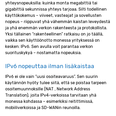
yhteysnopeuksilla: kuinka monta megabittiä tai
gigabittiä sekunnissa yhteys tarjoaa. Silti todellinen
käyttökokemus – viiveet, vasteajat ja sovellusten
nopeus – riippuvat yhä vähemmän kaistan leveydestä
ja yhä enemmän verkon rakenteesta ja protokollista.
Yksi tällainen “rakenteellinen” ratkaisu on jo täällä,
vaikka sen käyttöönotto monessa yrityksessä on
kesken: IPv6. Sen avulla voit parantaa verkon
suorituskykyä – nostamatta nopeuksia.
IPv6 nopeuttaa ilman lisäkaistaa
IPv6 ei ole vain “uusi osoiteavaruus”. Sen suurin
käytännön hyöty tulee siitä, että se poistaa tarpeen
osoitemuunnoksille (NAT , Network Address
Translation), joita IPv4-verkoissa tarvitaan yhä
monessa kohdassa – esimerkiksi reitittimissä,
mobiiliverkoissa ja SD-WANin reunoilla.