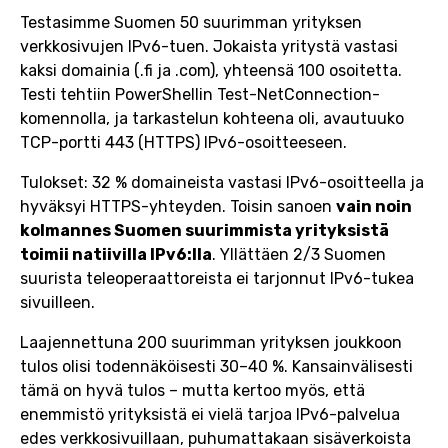
Testasimme Suomen 50 suurimman yrityksen
verkkosivujen IPv6-tuen. Jokaista yritystä vastasi
kaksi domainia (.fi ja .com), yhteensä 100 osoitetta.
Testi tehtiin PowerShellin Test-NetConnection-
komennolla, ja tarkastelun kohteena oli, avautuuko
TCP-portti 443 (HTTPS) IPv6-osoitteeseen.
Tulokset: 32 % domaineista vastasi IPv6-osoitteella ja
hyväksyi HTTPS-yhteyden. Toisin sanoen
vain noin
kolmannes Suomen suurimmista yrityksistä
toimii natiivilla IPv6:lla
. Yllättäen 2/3 Suomen
suurista teleoperaattoreista ei tarjonnut IPv6-tukea
sivuilleen.
Laajennettuna 200 suurimman yrityksen joukkoon
tulos olisi todennäköisesti 30–40 %. Kansainvälisesti
tämä on hyvä tulos – mutta kertoo myös, että
enemmistö yrityksistä ei vielä tarjoa IPv6-palvelua
edes verkkosivuillaan, puhumattakaan sisäverkoista