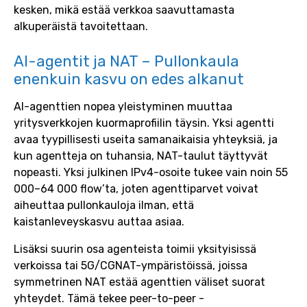
kesken, mikä estää verkkoa saavuttamasta
alkuperäistä tavoitettaan.
AI-agentit ja NAT – Pullonkaula
enenkuin kasvu on edes alkanut
AI-agenttien nopea yleistyminen muuttaa
yritysverkkojen kuormaprofiilin täysin. Yksi agentti
avaa tyypillisesti useita samanaikaisia yhteyksiä, ja
kun agentteja on tuhansia, NAT-taulut täyttyvät
nopeasti. Yksi julkinen IPv4-osoite tukee vain noin 55
000–64 000 flow’ta, joten agenttiparvet voivat
aiheuttaa pullonkauloja ilman, että
kaistanleveyskasvu auttaa asiaa.
Lisäksi suurin osa agenteista toimii yksityisissä
verkoissa tai 5G/CGNAT-ympäristöissä, joissa
symmetrinen NAT estää agenttien väliset suorat
yhteydet. Tämä tekee peer-to-peer -