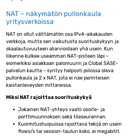
NAT – näkymätön pullonkaula
yritysverkoissa
NAT on ollut välttämätön osa IPv4-aikakauden
verkkoja, mutta sen vaikutusta suorituskykyyn ja
skaalautuvuuteen aliarvioidaan yhä usein. Kun
liikenne kulkee useamman NAT-pisteen läpi –
esimerkiksi asiakkaan palomuurin ja Clobal SASE-
palvelun kautta – syntyy helposti piilossa oleva
pullonkaula ja 2 x NAT, jota ei näe perinteisen
kaistanleveyden mittareissa.
Miksi NAT rajoittaa suorituskykyä
Jokainen NAT-yhteys vaatii osoite- ja
porttimuunnoksen sekä tilaseurannan.
Kuormitushuipuissa rajoittava tekijä on usein
flows/s tai session-taulun koko, ei megabitit.