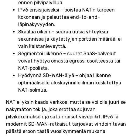
ennen pilvipalvelua.
IPv6 ensisijaiseksi – poistaa NAT:n tarpeen
kokonaan ja palauttaa end-to-end-
läpinäkyvyyden.
Skaalaa oikein – seuraa uusia yhteyksiä
sekunnissa ja käytettyjen porttien määrää, ei
vain kaistanleveyttä.
Segmentoi liikenne – suuret SaaS-palvelut
voivat hyötyä omasta egress-osoitteesta tai
NAT-poolista.
Hyödynnä SD-WAN-älyä – ohjaa liikenne
optimaaliselle uloskäynnille ilman keskitettyä
NAT-solmua.
NAT ei yksin kaada verkkoa, mutta se voi olla juuri se
näkymätön tekijä, joka erottaa sujuvan
pilvikokemuksen ja satunnaiset viivepiikit. IPv6 ja
modernit SD-WAN-ratkaisut tarjoavat vihdoin tavan
päästä eroon tästä vuosikymmeniä mukana