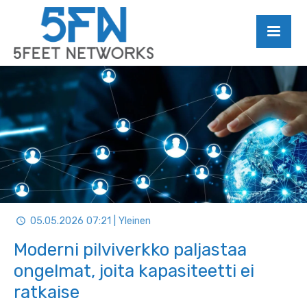
05.05.2026 07:21 | Yleinen
Moderni pilviverkko paljastaa
ongelmat, joita kapasiteetti ei
ratkaise