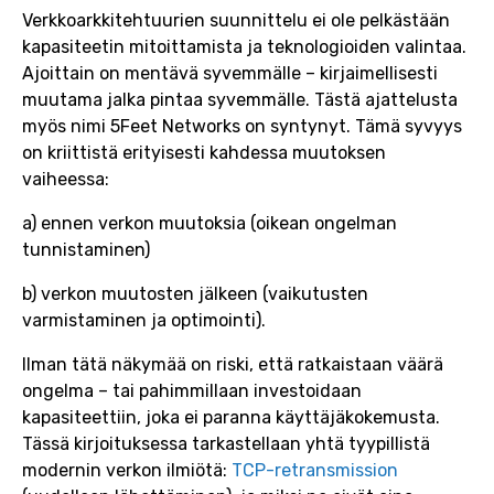
Verkkoarkkitehtuurien suunnittelu ei ole pelkästään
kapasiteetin mitoittamista ja teknologioiden valintaa.
Ajoittain on mentävä syvemmälle – kirjaimellisesti
muutama jalka pintaa syvemmälle. Tästä ajattelusta
myös nimi 5Feet Networks on syntynyt. Tämä syvyys
on kriittistä erityisesti kahdessa muutoksen
vaiheessa:
a) ennen verkon muutoksia (oikean ongelman
tunnistaminen)
b) verkon muutosten jälkeen (vaikutusten
varmistaminen ja optimointi).
Ilman tätä näkymää on riski, että ratkaistaan väärä
ongelma – tai pahimmillaan investoidaan
kapasiteettiin, joka ei paranna käyttäjäkokemusta.
Tässä kirjoituksessa tarkastellaan yhtä tyypillistä
modernin verkon ilmiötä:
TCP-retransmission