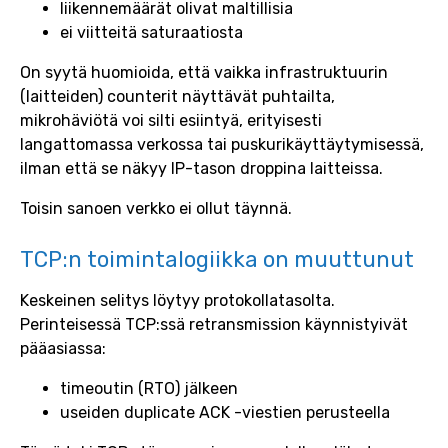
liikennemäärät olivat maltillisia
ei viitteitä saturaatiosta
On syytä huomioida, että vaikka infrastruktuurin
(laitteiden) counterit näyttävät puhtailta,
mikrohäviötä voi silti esiintyä, erityisesti
langattomassa verkossa tai puskurikäyttäytymisessä,
ilman että se näkyy IP-tason droppina laitteissa.
Toisin sanoen verkko ei ollut täynnä.
TCP:n toimintalogiikka on muuttunut
Keskeinen selitys löytyy protokollatasolta.
Perinteisessä TCP:ssä retransmission käynnistyivät
pääasiassa:
timeoutin (RTO) jälkeen
useiden duplicate ACK -viestien perusteella