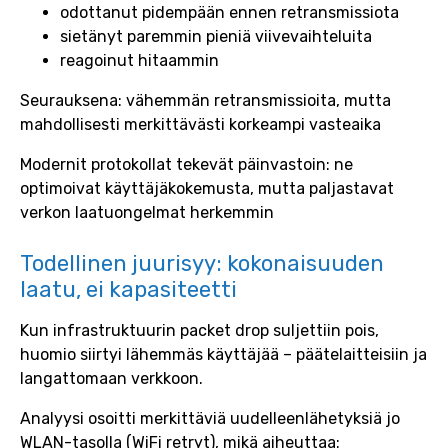
odottanut pidempään ennen retransmissiota
sietänyt paremmin pieniä viivevaihteluita
reagoinut hitaammin
Seurauksena: vähemmän retransmissioita, mutta
mahdollisesti merkittävästi korkeampi vasteaika
Modernit protokollat tekevät päinvastoin: ne
optimoivat käyttäjäkokemusta, mutta paljastavat
verkon laatuongelmat herkemmin
Todellinen juurisyy: kokonaisuuden
laatu, ei kapasiteetti
Kun infrastruktuurin packet drop suljettiin pois,
huomio siirtyi lähemmäs käyttäjää – päätelaitteisiin ja
langattomaan verkkoon.
Analyysi osoitti merkittäviä uudelleenlähetyksiä jo
WLAN-tasolla (WiFi retryt), mikä aiheuttaa: