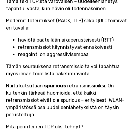
Tämä teki TCP:stä varovaisen – uudelleenlähetys
tapahtui vasta, kun häviö oli todennäköinen.
Modernit toteutukset (RACK, TLP) sekä QUIC toimivat
eri tavalla:
häviötä päätellään aikaperusteisesti (RTT)
retransmissiot käynnistyvät ennakoivasti
reagointi on aggressiivisempaa
Tämän seurauksena retransmissioita voi tapahtua
myös ilman todellista paketinhäviötä.
Näitä kutsutaan
spurious
retransmissioiksi. On
kuitenkin tärkeää huomioida, että kaikki
retransmissiot eivät ole spurious – erityisesti WLAN-
ympäristössä osa uudelleenlähetyksistä on täysin
perusteltuja.
Mitä perinteinen TCP olisi tehnyt?