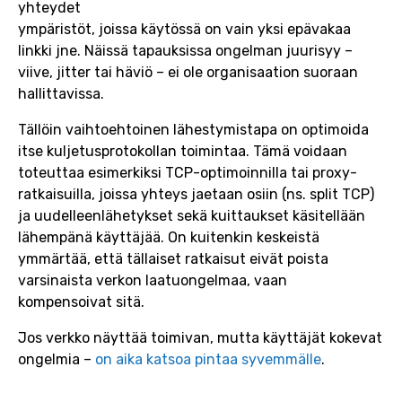
yhteydet
ympäristöt, joissa käytössä on vain yksi epävakaa
linkki jne. Näissä tapauksissa ongelman juurisyy –
viive, jitter tai häviö – ei ole organisaation suoraan
hallittavissa.
Tällöin vaihtoehtoinen lähestymistapa on optimoida
itse kuljetusprotokollan toimintaa. Tämä voidaan
toteuttaa esimerkiksi TCP-optimoinnilla tai proxy-
ratkaisuilla, joissa yhteys jaetaan osiin (ns. split TCP)
ja uudelleenlähetykset sekä kuittaukset käsitellään
lähempänä käyttäjää. On kuitenkin keskeistä
ymmärtää, että tällaiset ratkaisut eivät poista
varsinaista verkon laatuongelmaa, vaan
kompensoivat sitä.
Jos verkko näyttää toimivan, mutta käyttäjät kokevat
ongelmia –
on aika katsoa pintaa syvemmälle
.