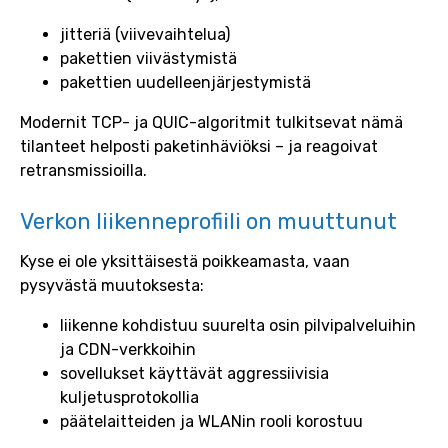
jitteriä (viivevaihtelua)
pakettien viivästymistä
pakettien uudelleenjärjestymistä
Modernit TCP- ja QUIC-algoritmit tulkitsevat nämä
tilanteet helposti paketinhäviöksi – ja reagoivat
retransmissioilla.
Verkon liikenneprofiili on muuttunut
Kyse ei ole yksittäisestä poikkeamasta, vaan
pysyvästä muutoksesta:
liikenne kohdistuu suurelta osin pilvipalveluihin
ja CDN-verkkoihin
sovellukset käyttävät aggressiivisia
kuljetusprotokollia
päätelaitteiden ja WLANin rooli korostuu