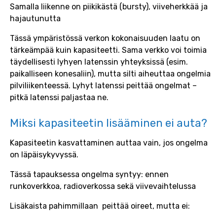
Samalla liikenne on piikikästä (bursty), viiveherkkää ja
hajautunutta
Tässä ympäristössä verkon kokonaisuuden laatu on
tärkeämpää kuin kapasiteetti. Sama verkko voi toimia
täydellisesti lyhyen latenssin yhteyksissä (esim.
paikalliseen konesaliin), mutta silti aiheuttaa ongelmia
pilviliikenteessä. Lyhyt latenssi peittää ongelmat –
pitkä latenssi paljastaa ne.
Miksi kapasiteetin lisääminen ei auta?
Kapasiteetin kasvattaminen auttaa vain, jos ongelma
on läpäisykyvyssä.
Tässä tapauksessa ongelma syntyy: ennen
runkoverkkoa, radioverkossa sekä viivevaihtelussa
Lisäkaista pahimmillaan peittää oireet, mutta ei: