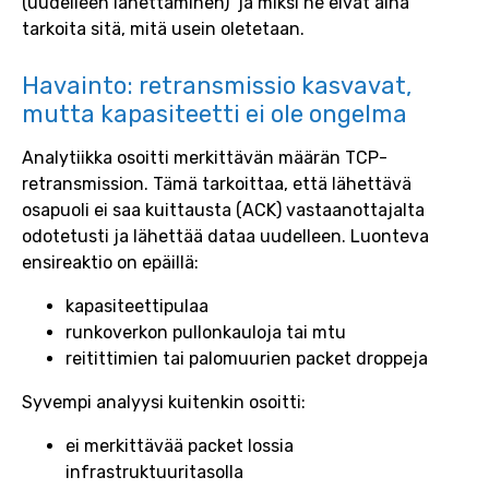
(uudelleen lähettäminen) ja miksi ne eivät aina
tarkoita sitä, mitä usein oletetaan.
Havainto: retransmissio kasvavat,
mutta kapasiteetti ei ole ongelma
Analytiikka osoitti merkittävän määrän TCP-
retransmission. Tämä tarkoittaa, että lähettävä
osapuoli ei saa kuittausta (ACK) vastaanottajalta
odotetusti ja lähettää dataa uudelleen. Luonteva
ensireaktio on epäillä:
kapasiteettipulaa
runkoverkon pullonkauloja tai mtu
reitittimien tai palomuurien packet droppeja
Syvempi analyysi kuitenkin osoitti:
ei merkittävää packet lossia
infrastruktuuritasolla