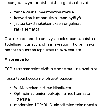
Ilman juurisyyn tunnistamista organisaatio voi:
tehdä vääriä investointipäätöksiä
kasvattaa kustannuksia ilman hyötyä
jättää käyttäjäkokemuksen ongelmat
ratkaisematta
Oikein kohdennettu analyysi puolestaan tunnistaa
todellisen juurisyyn, ohjaa investoinnit oikein sekä
parantaa suoraan loppukäyttäjäkokemusta.
Yhteenveto
TCP-retransmissiot eivät ole ongelma – ne ovat oire.
Tässä tapauksessa ne johtivat pääosin:
WLAN-verkon airtime kilpailusta
Optmoimattomien polkujen aiheuttamasta
jitteristä
modernien TCP/QUIC-algoritmien toiminnasta