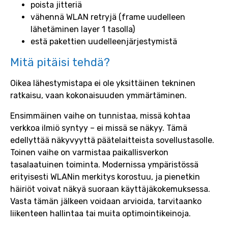
poista jitteriä
vähennä WLAN retryjä (frame uudelleen
lähetäminen layer 1 tasolla)
estä pakettien uudelleenjärjestymistä
Mitä pitäisi tehdä?
Oikea lähestymistapa ei ole yksittäinen tekninen
ratkaisu, vaan kokonaisuuden ymmärtäminen.
Ensimmäinen vaihe on tunnistaa, missä kohtaa
verkkoa ilmiö syntyy – ei missä se näkyy. Tämä
edellyttää näkyvyyttä päätelaitteista sovellustasolle.
Toinen vaihe on varmistaa paikallisverkon
tasalaatuinen toiminta. Modernissa ympäristössä
erityisesti WLANin merkitys korostuu, ja pienetkin
häiriöt voivat näkyä suoraan käyttäjäkokemuksessa.
Vasta tämän jälkeen voidaan arvioida, tarvitaanko
liikenteen hallintaa tai muita optimointikeinoja.