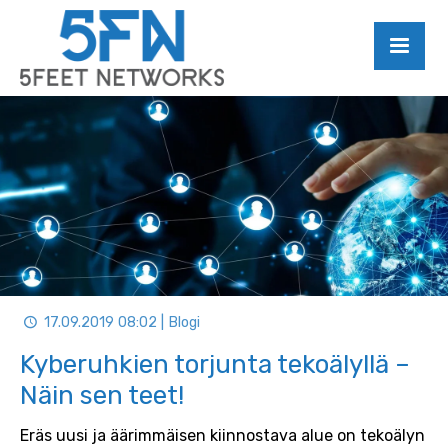
17.09.2019 08:02 | Blogi
Kyberuhkien torjunta tekoälyllä –
Näin sen teet!
Eräs uusi ja äärimmäisen kiinnostava alue on tekoälyn