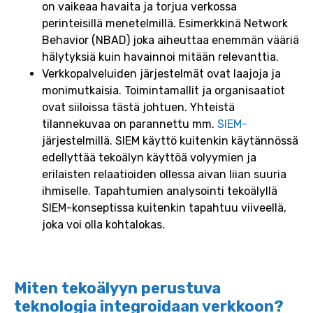
on vaikeaa havaita ja torjua verkossa
perinteisillä menetelmillä. Esimerkkinä Network
Behavior (NBAD) joka aiheuttaa enemmän vääriä
hälytyksiä kuin havainnoi mitään relevanttia.
Verkkopalveluiden järjestelmät ovat laajoja ja
monimutkaisia. Toimintamallit ja organisaatiot
ovat siiloissa tästä johtuen. Yhteistä
tilannekuvaa on parannettu mm.
SIEM-
järjestelmillä. SIEM käyttö kuitenkin käytännössä
edellyttää tekoälyn käyttöä volyymien ja
erilaisten relaatioiden ollessa aivan liian suuria
ihmiselle. Tapahtumien analysointi tekoälyllä
SIEM-konseptissa kuitenkin tapahtuu viiveellä,
joka voi olla kohtalokas.
Miten tekoälyyn perustuva
teknologia integroidaan verkkoon?