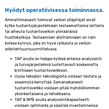
Hyödyt operatiivisessa toiminnassa.
Ammattimaisesti toimivat verkon ylläpitäjät eivät
kytke tuotantojärjestelmään testaamattomia laitteita
tai aiheuta tuotantoverkon ylimääräisiä
huoltokatkoja. Testaamisen aloittamiseen on näin
korkea kynnys, joka on hyvä ratkaista jo verkon
arkkitehtuurisuunnittelussa.
TAP avulla on helppo kytkeä erilaisia analysointi
ja turvajärjestelmiä luotettavasti koskematta
kriittiseen tuotantoverkkoon.
Uusia tekoälyn teknologioita voidaan testata ja
osaamista kerryttää. Samanaikaisesti
tuotantoverkko voidaan pitää mahdollisimman
yksinkertaisena ja tehokkaana.
TAP & NPB avulla analysointikapasiteetti
voidaan optimoida ja säästää investoinneissa