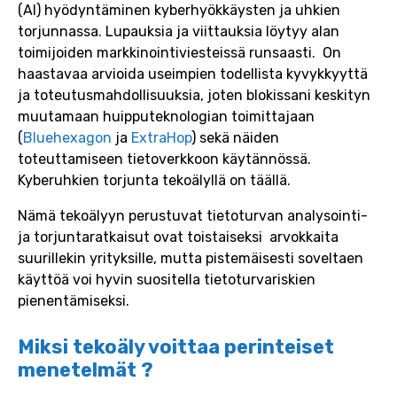
(AI) hyödyntäminen kyberhyökkäysten ja uhkien
torjunnassa. Lupauksia ja viittauksia löytyy alan
toimijoiden markkinointiviesteissä runsaasti. On
haastavaa arvioida useimpien todellista kyvykkyyttä
ja toteutusmahdollisuuksia, joten blokissani keskityn
muutamaan huipputeknologian toimittajaan
(
Bluehexagon
ja
ExtraHop
) sekä näiden
toteuttamiseen tietoverkkoon käytännössä.
Kyberuhkien torjunta tekoälyllä on täällä.
Nämä tekoälyyn perustuvat tietoturvan analysointi-
ja torjuntaratkaisut ovat toistaiseksi arvokkaita
suurillekin yrityksille, mutta pistemäisesti soveltaen
käyttöä voi hyvin suositella tietoturvariskien
pienentämiseksi.
Miksi tekoäly voittaa perinteiset
menetelmät ?