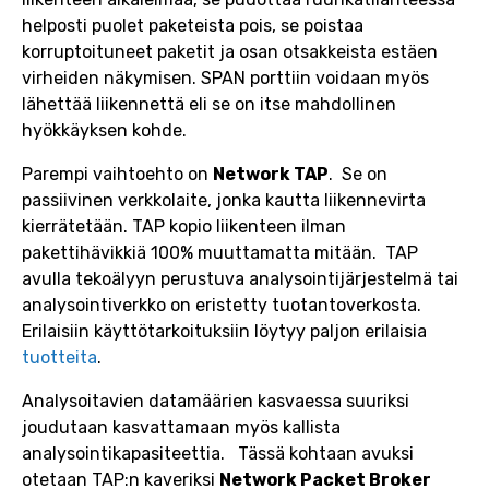
helposti puolet paketeista pois, se poistaa
korruptoituneet paketit ja osan otsakkeista estäen
virheiden näkymisen. SPAN porttiin voidaan myös
lähettää liikennettä eli se on itse mahdollinen
hyökkäyksen kohde.
Parempi vaihtoehto on
Network TAP
. Se on
passiivinen verkkolaite, jonka kautta liikennevirta
kierrätetään. TAP kopio liikenteen ilman
pakettihävikkiä 100% muuttamatta mitään. TAP
avulla tekoälyyn perustuva analysointijärjestelmä tai
analysointiverkko on eristetty tuotantoverkosta.
Erilaisiin käyttötarkoituksiin löytyy paljon erilaisia
tuotteita
.
Analysoitavien datamäärien kasvaessa suuriksi
joudutaan kasvattamaan myös kallista
analysointikapasiteettia. Tässä kohtaan avuksi
otetaan TAP:n kaveriksi
Network Packet Broker