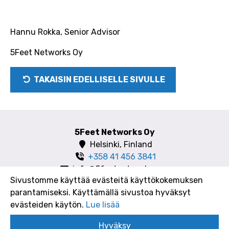
Hannu Rokka, Senior Advisor
5Feet Networks Oy
TAKAISIN EDELLISELLE SIVULLE
5Feet Networks Oy
Helsinki, Finland
+358 41 456 3841
info@5feetnetworks.com
Sivustomme käyttää evästeitä käyttökokemuksen
parantamiseksi. Käyttämällä sivustoa hyväksyt
evästeiden käytön.
Lue lisää
Copyright 2018 5FeetNetworks
Hyväksy