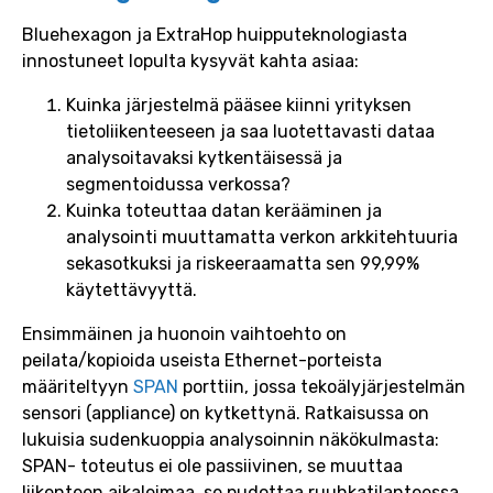
Bluehexagon ja ExtraHop huipputeknologiasta
innostuneet lopulta kysyvät kahta asiaa:
Kuinka järjestelmä pääsee kiinni yrityksen
tietoliikenteeseen ja saa luotettavasti dataa
analysoitavaksi kytkentäisessä ja
segmentoidussa verkossa?
Kuinka toteuttaa datan kerääminen ja
analysointi muuttamatta verkon arkkitehtuuria
sekasotkuksi ja riskeeraamatta sen 99,99%
käytettävyyttä.
Ensimmäinen ja huonoin vaihtoehto on
peilata/kopioida useista Ethernet-porteista
määriteltyyn
SPAN
porttiin, jossa tekoälyjärjestelmän
sensori (appliance) on kytkettynä. Ratkaisussa on
lukuisia sudenkuoppia analysoinnin näkökulmasta:
SPAN- toteutus ei ole passiivinen, se muuttaa
liikenteen aikaleimaa, se pudottaa ruuhkatilanteessa