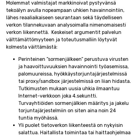
Molemmat valmistajat markkinoivat pystyvänsä
tekoälyn avulla nopeampaan uhkien havainnointiin,
lähes reaaliaikaiseen seurantaan sekä täydelliseen
verkon tilannekuvaan analysoimalla nimenomaisesti
verkon liikennettä. Keskeiset argumentit palvelun
välttämättömyyteen ja toteutusmalliin löytyvät
kolmesta väittämästä:
Perinteinen ”sormenjälkeen” perustuva virusten
ja haavoittuvuuksien havainnointi työasemissa,
palomuureissa, hyökkäystorjuntajärjestelmissä
tai proxy/sandbox järjestelmissä on liian hidasta.
Tutkimusten mukaan uusia uhkia ilmaantuu
Internet-verkkoon joka 4.sekuntti.
Turvayhtiöiden sormenjälkien määritys ja jakelu
torjuntajärjestelmiin on siten aina noin 24
tuntia myöhässä.
Yli puolet tietoverkon liikenteestä on nykyisin
salattua. Haitallista toimintaa tai haittaohjelmaa