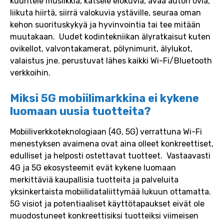
kuuntele musiikkia, katsele elokuvia, avaa auton ovia,
liikuta hiirtä, siirrä valokuvia ystäville, seuraa oman
kehon suorituskykyä ja hyvinvointia tai tee mitään
muutakaan. Uudet kodintekniikan älyratkaisut kuten
ovikellot, valvontakamerat, pölynimurit, älylukot,
valaistus jne. perustuvat lähes kaikki Wi-Fi/Bluetooth
verkkoihin.
Miksi 5G mobiilimarkkina ei kykene
luomaan uusia tuotteita?
Mobiiliverkkoteknologiaan (4G, 5G) verrattuna Wi-Fi
menestyksen avaimena ovat aina olleet konkreettiset,
edulliset ja helposti ostettavat tuotteet. Vastaavasti
4G ja 5G ekosysteemit evät kykene luomaan
merkittäviä kaupallisia tuotteita ja palveluita
yksinkertaista mobiilidataliittymää lukuun ottamatta.
5G visiot ja potentiaaliset käyttötapaukset eivät ole
muodostuneet konkreettisiksi tuotteiksi viimeisen