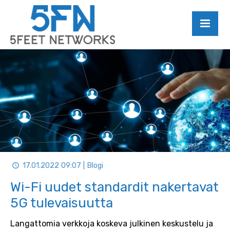
17.01.2022 09:07 | Blogi
Wi-Fi uudet standardit nakertavat
5G tulevaisuutta
Langattomia verkkoja koskeva julkinen keskustelu ja