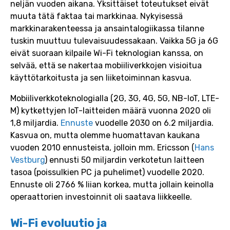
neljän vuoden aikana. Yksittäiset toteutukset eivät
muuta tätä faktaa tai markkinaa. Nykyisessä
markkinarakenteessa ja ansaintalogiikassa tilanne
tuskin muuttuu tulevaisuudessakaan. Vaikka 5G ja 6G
eivät suoraan kilpaile Wi-Fi teknologian kanssa, on
selvää, että se nakertaa mobiiliverkkojen visioitua
käyttötarkoitusta ja sen liiketoiminnan kasvua.
Mobiiliverkkoteknologialla (2G, 3G, 4G, 5G, NB-IoT, LTE-
M) kytkettyjen IoT-laitteiden määrä vuonna 2020 oli
1,8 miljardia.
Ennuste
vuodelle 2030 on 6.2 miljardia.
Kasvua on, mutta olemme huomattavan kaukana
vuoden 2010 ennusteista, jolloin mm. Ericsson (
Hans
Vestburg
) ennusti 50 miljardin verkotetun laitteen
tasoa (poissulkien PC ja puhelimet) vuodelle 2020.
Ennuste oli 2766 % liian korkea, mutta jollain keinolla
operaattorien investoinnit oli saatava liikkeelle.
Wi-Fi evoluutio ja