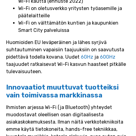
Wi-Fi kautta (ennuste 2022)
Wi-Fi on oletusverkko yritysten työasemille ja
päätelaitteille
Wi-Fi on välttämätön kuntien ja kaupunkien
Smart City palveluissa
Huomioiden EU leväperäinen ja lähes syrjivä
suhtautuminen vapaisiin taajuuksiin on saavutusta
pidettävä todella kovana. Uudet
6GHz
ja
60GHz
taajuudet ratkaisevat Wi-Fi kasvun haasteet pitkälle
tulevaisuuteen.
Innovaatiot muuttuvat tuotteiksi
vain toimivassa markkinassa
Ihmisten arjessa Wi-Fi (ja Bluetooth) yhteydet
muodostavat oleellisen osan digitaalisesta
asiakaskokemuksesta. Ilman näitä verkkotekniikoita
emme käytä tietokoneita, hands-free tekniikkaa,