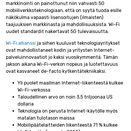
markkinointi on painottunut niin vahvasti 5G
mobiiliverkkoteknologiaan, että on syytä tuoda esille
näkökulma vapaasti lisensoitujen (ilmaisten)
taajuuksien markkinasta ja mahdollisuuksista. Wi-Fi
uudet standardit nakertavat 5G tulevaisuutta.
Wi-Fi allianssi
ja siihen kuuluvat teknologiayritykset
ovat mahdollistaneet kodin ja yritysten Internet-
palveluinnovaatiot jo kaksi vuosikymmentä. Tämän
jakson aikana Wi-Fi-verkon nopeus ja luotettavuus
ovat kasvaneet de-facto kytkentätekniikaksi.
Yli puolet maailman Internet-liikenteestä kulkee
Wi-Fi-verkossa
Taloudellinen arvo on noin 3,5 triljoonaa US
dollaria
Teknologia on perusta Internet-käytölle myös
matalan tulotason maissa
Mobiilipäätelaitteiden liikenteestä 71 % kulkee